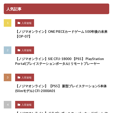
人気記事
入荷速報
【ノジマオンライン】ONE PIECEカードゲーム 500年後の未来
【OP-07】
入荷速報
【ノジマオンライン】SIE CFIJ-18000 【PS5】 PlayStation
Portal(プレイステーションポータル) リモートプレーヤー
入荷速報
【ノジマオンライン】 【PS5】 新型プレイステーション5本体
(Slimモデル) CFI-2000A01
入荷速報