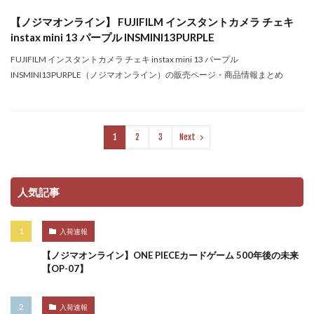
【ノジマオンライン】 FUJIFILM インスタントカメラ チェキ
instax mini 13 パープル INSMINI13PURPLE
FUJIFILM インスタントカメラ チェキ instax mini 13 パープル
INSMINI13PURPLE（ノジマオンライン）の販売ページ・商品情報まとめ
1
2
3
Next
人気記事
入荷速報
【ノジマオンライン】ONE PIECEカードゲーム 500年後の未来
【OP-07】
入荷速報