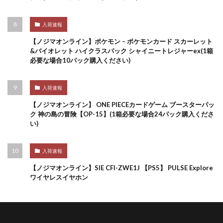
入荷速報
【ノジマオンライン】ポケモン – ポケモンカード スカーレット
&バイオレット ハイクラスパック シャイニートレジャーex(1箱
必要な場合10パック購入ください)
入荷速報
【ノジマオンライン】 ONE PIECEカードゲーム ブースターパッ
ク 神の島の冒険【OP-15】(1箱必要な場合24パック購入くださ
い)
入荷速報
【ノジマオンライン】SIE CFI-ZWE1J 【PS5】 PULSE Explore
ワイヤレスイヤホン