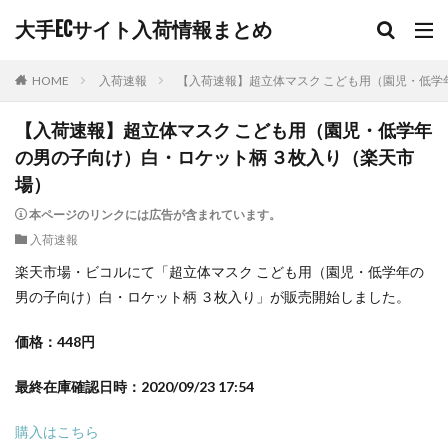
大手ECサイト入荷情報まとめ
HOME
入荷速報
【入荷速報】超立体マスク こども用（園児・低学
【入荷速報】超立体マスク こども用（園児・低学年
の男の子向け）白・ロケット柄 ３枚入り（楽天市
場）
本ページのリンクには広告が含まれています。
入荷速報
楽天市場・ビコルにて「超立体マスク こども用（園児・低学年の
男の子向け）白・ロケット柄 ３枚入り」が販売開始しました。
価格：448円
最終在庫確認日時：2020/09/23 17:54
購入はこちら