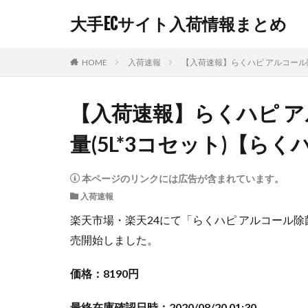
大手ECサイト入荷情報まとめ
HOME
入荷速報
【入荷速報】らくハピ アルコール除
【入荷速報】らくハピ ア
量(5L*3コセット)【ら
本ページのリンクには広告が含まれています。
入荷速報
楽天市場・楽天24にて「らくハピ アルコール除菌E
売開始しました。
価格：8190円
最終在庫確認日時：2020/08/20 01:30