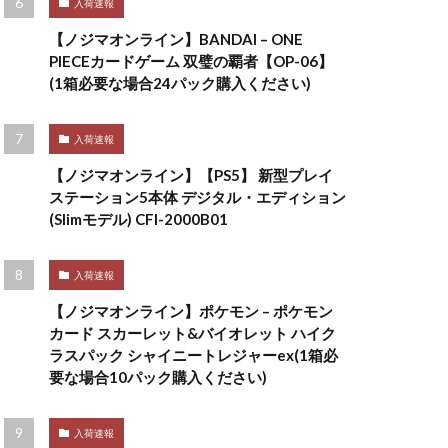
入荷速報
【ノジマオンライン】BANDAI – ONE
PIECEカードゲーム 双璧の覇者【OP-06】
(1箱必要な場合24パック購入ください)
入荷速報
【ノジマオンライン】【PS5】 新型プレイ
ステーション5本体 デジタル・エディション
(Slimモデル) CFI-2000B01
入荷速報
【ノジマオンライン】ポケモン – ポケモン
カード スカーレット&バイオレット ハイク
ラスパック シャイニートレジャーex(1箱必
要な場合10パック購入ください)
入荷速報