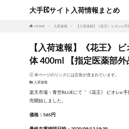
大手ECサイト入荷情報まとめ
HOME
入荷速報
【入荷速報】《花王》 ビオレu 手
【入荷速報】《花王》 ビ
体 400ml 【指定医薬
本ページのリンクには広告が含まれています。
入荷速報
楽天市場・青空BLUEにて「《花王》 ビオレu 手
売開始しました。
価格：565円
最終在庫確認日時：2020/09/13 19:38