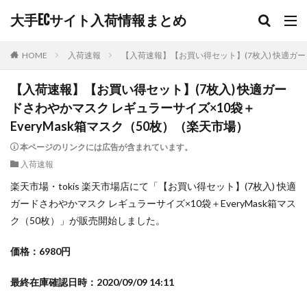
大手ECサイト入荷情報まとめ
HOME
入荷速報
【入荷速報】【お買い得セット】(7枚入) 快適ガード
【入荷速報】【お買い得セット】(7枚入) 快適ガー
ドさわやかマスク レギュラーサイズ×10袋＋
EveryMask箱マスク（50枚）（楽天市場）
本ページのリンクには広告が含まれています。
入荷速報
楽天市場・tokis 楽天市場店にて「【お買い得セット】(7枚入) 快適
ガードさわやかマスク レギュラーサイズ×10袋＋EveryMask箱マス
ク（50枚）」が販売開始しました。
価格：6980円
最終在庫確認日時：2020/09/09 14:11