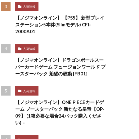
入荷速報
【ノジマオンライン】 【PS5】 新型プレイ
ステーション5本体(Slimモデル) CFI-
2000A01
入荷速報
【ノジマオンライン】ドラゴンボールスー
パーカードゲーム フュージョンワールド ブ
ースターパック 覚醒の鼓動 [FB01]
入荷速報
【ノジマオンライン】ONE PIECEカードゲ
ーム ブースターパック 新たなる皇帝【OP-
09】 (1箱必要な場合24パック購入くださ
い) –