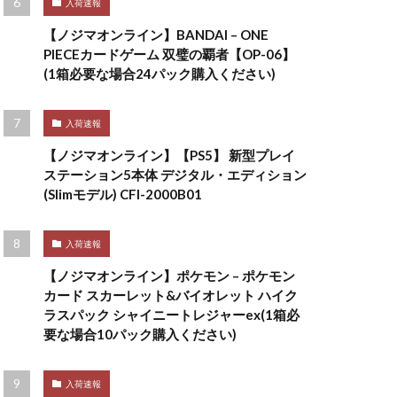
入荷速報
【ノジマオンライン】BANDAI – ONE
PIECEカードゲーム 双璧の覇者【OP-06】
(1箱必要な場合24パック購入ください)
入荷速報
【ノジマオンライン】【PS5】 新型プレイ
ステーション5本体 デジタル・エディション
(Slimモデル) CFI-2000B01
入荷速報
【ノジマオンライン】ポケモン – ポケモン
カード スカーレット&バイオレット ハイク
ラスパック シャイニートレジャーex(1箱必
要な場合10パック購入ください)
入荷速報