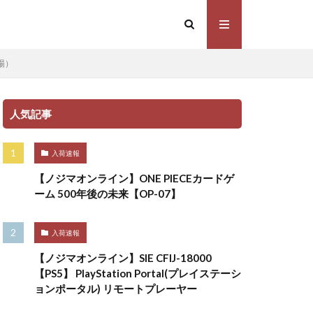
場）
人気記事
入荷速報
【ノジマオンライン】ONE PIECEカードゲ
ーム 500年後の未来【OP-07】
入荷速報
【ノジマオンライン】SIE CFIJ-18000
【PS5】 PlayStation Portal(プレイステーシ
ョンポータル) リモートプレーヤー