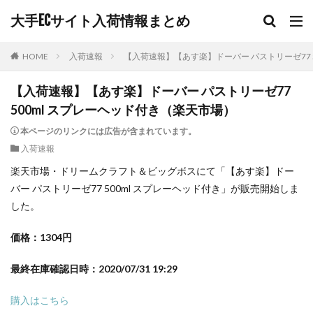
大手ECサイト入荷情報まとめ
HOME
入荷速報
【入荷速報】【あす楽】ドーバー パストリーゼ77 
【入荷速報】【あす楽】ドーバー パストリーゼ77
500ml スプレーヘッド付き（楽天市場）
本ページのリンクには広告が含まれています。
入荷速報
楽天市場・ドリームクラフト＆ビッグボスにて「【あす楽】ドー
バー パストリーゼ77 500ml スプレーヘッド付き」が販売開始しま
した。
価格：1304円
最終在庫確認日時：2020/07/31 19:29
購入はこちら