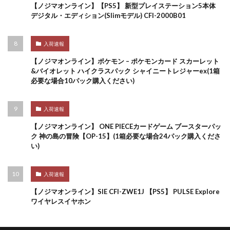
【ノジマオンライン】【PS5】 新型プレイステーション5本体
デジタル・エディション(Slimモデル) CFI-2000B01
入荷速報
【ノジマオンライン】ポケモン – ポケモンカード スカーレット
&バイオレット ハイクラスパック シャイニートレジャーex(1箱
必要な場合10パック購入ください)
入荷速報
【ノジマオンライン】 ONE PIECEカードゲーム ブースターパッ
ク 神の島の冒険【OP-15】(1箱必要な場合24パック購入くださ
い)
入荷速報
【ノジマオンライン】SIE CFI-ZWE1J 【PS5】 PULSE Explore
ワイヤレスイヤホン