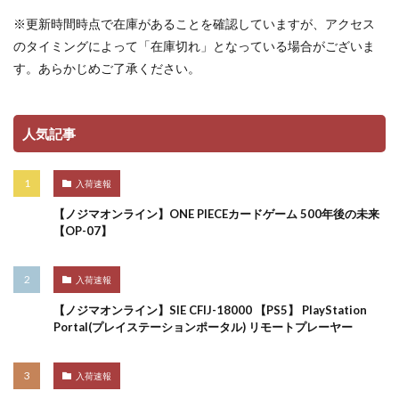
※更新時間時点で在庫があることを確認していますが、アクセス
のタイミングによって「在庫切れ」となっている場合がございま
す。あらかじめご了承ください。
人気記事
入荷速報
【ノジマオンライン】ONE PIECEカードゲーム 500年後の未来
【OP-07】
入荷速報
【ノジマオンライン】SIE CFIJ-18000 【PS5】 PlayStation
Portal(プレイステーションポータル) リモートプレーヤー
入荷速報