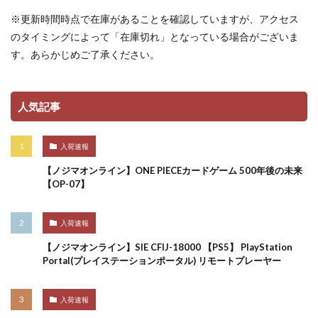
※更新時間時点で在庫があることを確認していますが、アクセス
のタイミングによって「在庫切れ」となっている場合がございま
す。あらかじめご了承ください。
人気記事
入荷速報
【ノジマオンライン】ONE PIECEカードゲーム 500年後の未来
【OP-07】
入荷速報
【ノジマオンライン】SIE CFIJ-18000 【PS5】 PlayStation
Portal(プレイステーションポータル) リモートプレーヤー
入荷速報