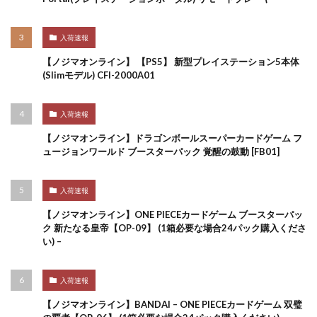
入荷速報
【ノジマオンライン】 【PS5】 新型プレイステーション5本体
(Slimモデル) CFI-2000A01
入荷速報
【ノジマオンライン】ドラゴンボールスーパーカードゲーム フ
ュージョンワールド ブースターパック 覚醒の鼓動 [FB01]
入荷速報
【ノジマオンライン】ONE PIECEカードゲーム ブースターパッ
ク 新たなる皇帝【OP-09】 (1箱必要な場合24パック購入くださ
い) –
入荷速報
【ノジマオンライン】BANDAI – ONE PIECEカードゲーム 双璧