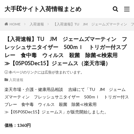
大手ECサイト入荷情報まとめ
HOME
入荷速報
【入荷速報】TU JM ジェームズマーティン フ
【入荷速報】TU JM ジェームズマーティン フ
レッシュサニタイザー 500ｍｌ トリガー付スプ
レー 食中毒 ウィルス 殺菌 除菌≪検索用
≫【05P05Dec15】ジェームス（楽天市場）
本ページのリンクには広告が含まれています。
入荷速報
楽天市場・介護・健康用品相談 吉縁にて「TU JM ジェーム
ズマーティン フレッシュサニタイザー 500ｍｌ トリガー付ス
プレー 食中毒 ウィルス 殺菌 除菌≪検索用
≫【05P05Dec15】ジェームス」が販売開始しました。
価格：1360円