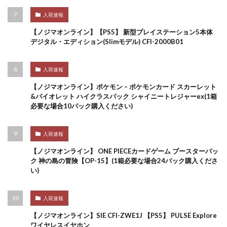
入荷速報
【ノジマオンライン】【PS5】 新型プレイステーション5本体
デジタル・エディション(Slimモデル) CFI-2000B01
入荷速報
【ノジマオンライン】ポケモン – ポケモンカード スカーレット
&バイオレット ハイクラスパック シャイニートレジャーex(1箱
必要な場合10パック購入ください)
入荷速報
【ノジマオンライン】 ONE PIECEカードゲーム ブースターパッ
ク 神の島の冒険【OP-15】(1箱必要な場合24パック購入くださ
い)
入荷速報
【ノジマオンライン】SIE CFI-ZWE1J 【PS5】 PULSE Explore
ワイヤレスイヤホン