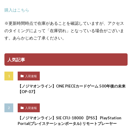
購入はこちら
※更新時間時点で在庫があることを確認していますが、アクセス
のタイミングによって「在庫切れ」となっている場合がございま
す。あらかじめご了承ください。
人気記事
入荷速報
【ノジマオンライン】ONE PIECEカードゲーム 500年後の未来
【OP-07】
入荷速報
【ノジマオンライン】SIE CFIJ-18000 【PS5】 PlayStation
Portal(プレイステーションポータル) リモートプレーヤー