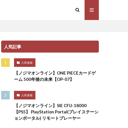
人気記事
入荷速報
【ノジマオンライン】ONE PIECEカードゲ
ーム 500年後の未来【OP-07】
入荷速報
【ノジマオンライン】SIE CFIJ-18000
【PS5】 PlayStation Portal(プレイステーシ
ョンポータル) リモートプレーヤー