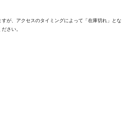
ますが、アクセスのタイミングによって「在庫切れ」とな
ください。