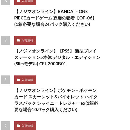
入荷速報
【ノジマオンライン】BANDAI – ONE
PIECEカードゲーム 双璧の覇者【OP-06】
(1箱必要な場合24パック購入ください)
入荷速報
【ノジマオンライン】【PS5】 新型プレイ
ステーション5本体 デジタル・エディション
(Slimモデル) CFI-2000B01
入荷速報
【ノジマオンライン】ポケモン – ポケモン
カード スカーレット&バイオレット ハイク
ラスパック シャイニートレジャーex(1箱必
要な場合10パック購入ください)
入荷速報