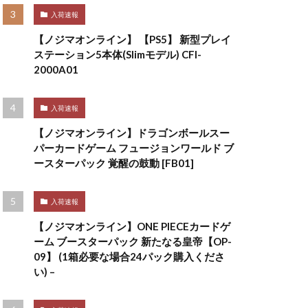
入荷速報
【ノジマオンライン】 【PS5】 新型プレイ
ステーション5本体(Slimモデル) CFI-
2000A01
入荷速報
【ノジマオンライン】ドラゴンボールスー
パーカードゲーム フュージョンワールド ブ
ースターパック 覚醒の鼓動 [FB01]
入荷速報
【ノジマオンライン】ONE PIECEカードゲ
ーム ブースターパック 新たなる皇帝【OP-
09】 (1箱必要な場合24パック購入くださ
い) –