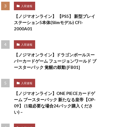
入荷速報
【ノジマオンライン】 【PS5】 新型プレイ
ステーション5本体(Slimモデル) CFI-
2000A01
入荷速報
【ノジマオンライン】ドラゴンボールスー
パーカードゲーム フュージョンワールド ブ
ースターパック 覚醒の鼓動 [FB01]
入荷速報
【ノジマオンライン】ONE PIECEカードゲ
ーム ブースターパック 新たなる皇帝【OP-
09】 (1箱必要な場合24パック購入くださ
い) –