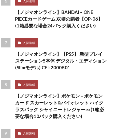
入荷速報
【ノジマオンライン】BANDAI – ONE
PIECEカードゲーム 双璧の覇者【OP-06】
(1箱必要な場合24パック購入ください)
入荷速報
【ノジマオンライン】【PS5】 新型プレイ
ステーション5本体 デジタル・エディション
(Slimモデル) CFI-2000B01
入荷速報
【ノジマオンライン】ポケモン – ポケモン
カード スカーレット&バイオレット ハイク
ラスパック シャイニートレジャーex(1箱必
要な場合10パック購入ください)
入荷速報