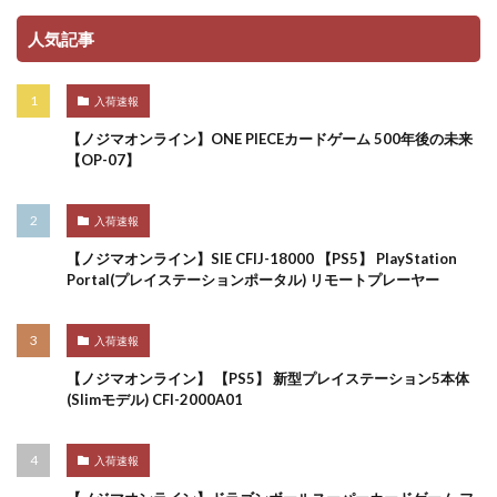
人気記事
入荷速報
【ノジマオンライン】ONE PIECEカードゲーム 500年後の未来
【OP-07】
入荷速報
【ノジマオンライン】SIE CFIJ-18000 【PS5】 PlayStation
Portal(プレイステーションポータル) リモートプレーヤー
入荷速報
【ノジマオンライン】 【PS5】 新型プレイステーション5本体
(Slimモデル) CFI-2000A01
入荷速報