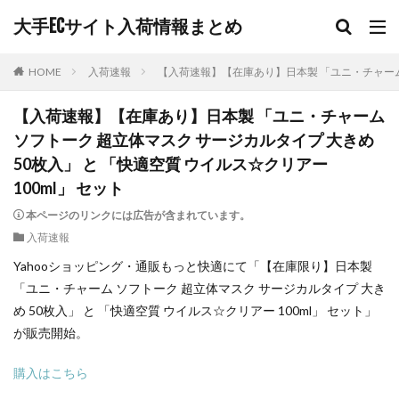
大手ECサイト入荷情報まとめ
HOME
入荷速報
【入荷速報】【在庫あり】日本製 「ユニ・チャーム ソ
【入荷速報】【在庫あり】日本製 「ユニ・チャーム
ソフトーク 超立体マスク サージカルタイプ 大きめ
50枚入」 と 「快適空質 ウイルス☆クリアー
100ml」 セット
本ページのリンクには広告が含まれています。
入荷速報
Yahooショッピング・通販もっと快適にて「【在庫限り】日本製
「ユニ・チャーム ソフトーク 超立体マスク サージカルタイプ 大き
め 50枚入」 と 「快適空質 ウイルス☆クリアー 100ml」 セット」
が販売開始。
購入はこちら