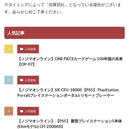
※タイミングによって「在庫切れ」となっている場合がございま
す。あらかじめご了承ください。
人気記事
入荷速報
【ノジマオンライン】ONE PIECEカードゲーム 500年後の未来
【OP-07】
入荷速報
【ノジマオンライン】SIE CFIJ-18000 【PS5】 PlayStation
Portal(プレイステーションポータル) リモートプレーヤー
入荷速報
【ノジマオンライン】 【PS5】 新型プレイステーション5本体
(Slimモデル) CFI-2000A01