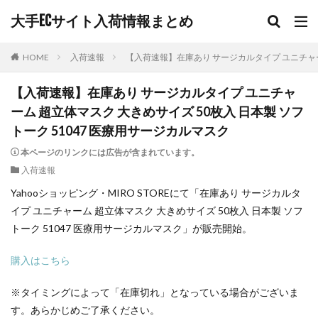
大手ECサイト入荷情報まとめ
HOME
入荷速報
【入荷速報】在庫あり サージカルタイプ ユニチャーム
【入荷速報】在庫あり サージカルタイプ ユニチャ
ーム 超立体マスク 大きめサイズ 50枚入 日本製 ソフ
トーク 51047 医療用サージカルマスク
本ページのリンクには広告が含まれています。
入荷速報
Yahooショッピング・MIRO STOREにて「在庫あり サージカルタ
イプ ユニチャーム 超立体マスク 大きめサイズ 50枚入 日本製 ソフ
トーク 51047 医療用サージカルマスク」が販売開始。
購入はこちら
※タイミングによって「在庫切れ」となっている場合がございま
す。あらかじめご了承ください。