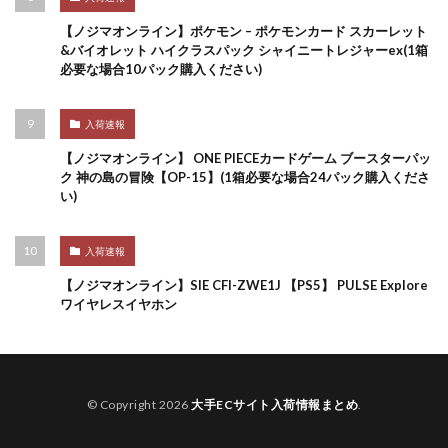
【ノジマオンライン】ポケモン – ポケモンカード スカーレット
&バイオレット ハイクラスパック シャイニートレジャーex(1箱
必要な場合10パック購入ください)
入荷速報
【ノジマオンライン】 ONE PIECEカードゲーム ブースターパッ
ク 神の島の冒険【OP-15】(1箱必要な場合24パック購入くださ
い)
入荷速報
【ノジマオンライン】SIE CFI-ZWE1J 【PS5】 PULSE Explore
ワイヤレスイヤホン
© Copyright 2026
大手ECサイト入荷情報まとめ
.