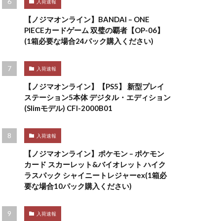
入荷速報
【ノジマオンライン】BANDAI – ONE
PIECEカードゲーム 双璧の覇者【OP-06】
(1箱必要な場合24パック購入ください)
入荷速報
【ノジマオンライン】【PS5】 新型プレイ
ステーション5本体 デジタル・エディション
(Slimモデル) CFI-2000B01
入荷速報
【ノジマオンライン】ポケモン – ポケモン
カード スカーレット&バイオレット ハイク
ラスパック シャイニートレジャーex(1箱必
要な場合10パック購入ください)
入荷速報