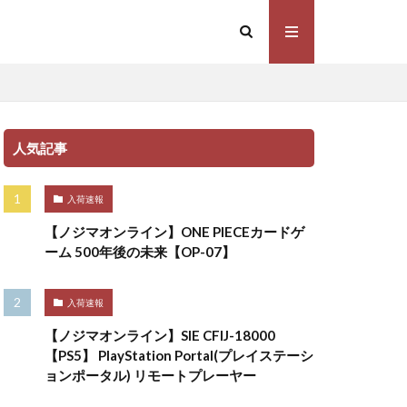
人気記事
入荷速報
【ノジマオンライン】ONE PIECEカードゲ
ーム 500年後の未来【OP-07】
入荷速報
【ノジマオンライン】SIE CFIJ-18000
【PS5】 PlayStation Portal(プレイステーシ
ョンポータル) リモートプレーヤー