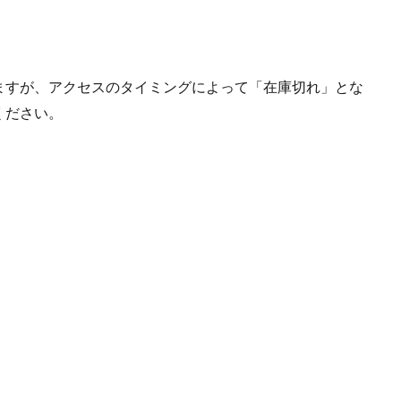
ますが、アクセスのタイミングによって「在庫切れ」とな
ください。