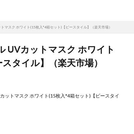
トマスク ホワイト(15枚入*4箱セット)【ビースタイル】（楽天市場）
 UVカットマスク ホワイト
ビースタイル】（楽天市場）
ットマスク ホワイト(15枚入*4箱セット)【ビースタイ