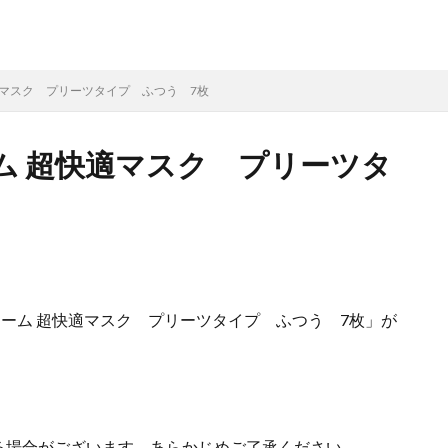
適マスク プリーツタイプ ふつう 7枚
ム 超快適マスク プリーツタ
ャーム 超快適マスク プリーツタイプ ふつう 7枚」が
る場合がございます。あらかじめご了承ください。