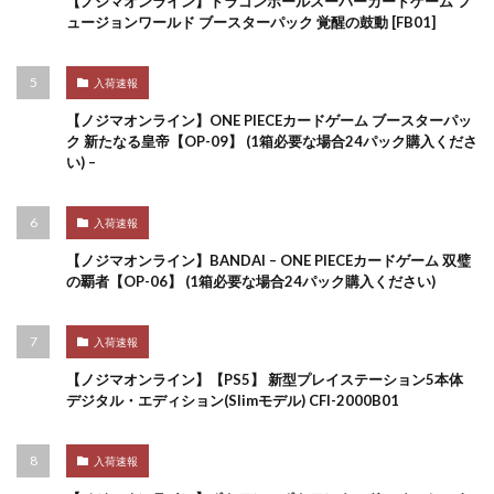
【ノジマオンライン】ドラゴンボールスーパーカードゲーム フ
ュージョンワールド ブースターパック 覚醒の鼓動 [FB01]
入荷速報
【ノジマオンライン】ONE PIECEカードゲーム ブースターパッ
ク 新たなる皇帝【OP-09】 (1箱必要な場合24パック購入くださ
い) –
入荷速報
【ノジマオンライン】BANDAI – ONE PIECEカードゲーム 双璧
の覇者【OP-06】 (1箱必要な場合24パック購入ください)
入荷速報
【ノジマオンライン】【PS5】 新型プレイステーション5本体
デジタル・エディション(Slimモデル) CFI-2000B01
入荷速報