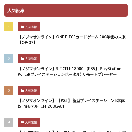
人気記事
入荷速報
【ノジマオンライン】ONE PIECEカードゲーム 500年後の未来
【OP-07】
入荷速報
【ノジマオンライン】SIE CFIJ-18000 【PS5】 PlayStation
Portal(プレイステーションポータル) リモートプレーヤー
入荷速報
【ノジマオンライン】 【PS5】 新型プレイステーション5本体
(Slimモデル) CFI-2000A01
入荷速報