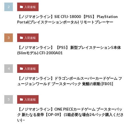
入荷速報
【ノジマオンライン】SIE CFIJ-18000 【PS5】 PlayStation
Portal(プレイステーションポータル) リモートプレーヤー
入荷速報
【ノジマオンライン】 【PS5】 新型プレイステーション5本体
(Slimモデル) CFI-2000A01
入荷速報
【ノジマオンライン】ドラゴンボールスーパーカードゲーム フ
ュージョンワールド ブースターパック 覚醒の鼓動 [FB01]
入荷速報
【ノジマオンライン】ONE PIECEカードゲーム ブースターパッ
ク 新たなる皇帝【OP-09】 (1箱必要な場合24パック購入くださ
い) –