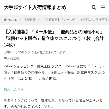
大手ECサイト入荷情報まとめ
HOME
入荷速報
【入荷速報】「メール便」「他商品との同梱不可」
【入荷速報】「メール便」「他商品との同梱不可」
「2個セット販売」超立体マスク ふつう ７枚（合計
14枚）
本ページのリンクには広告が含まれています。
入荷速報
Yahooショッピング・健康王国 フアスト Yahoo!店にて「「メール
便」「他商品との同梱不可」「2個セット販売」超立体マスク ふつ
う ７枚（合計14枚）」が販売開始。
購入はこちら
※タイミングによって「在庫切れ」となっている場合がございま
す。あらかじめご了承ください。