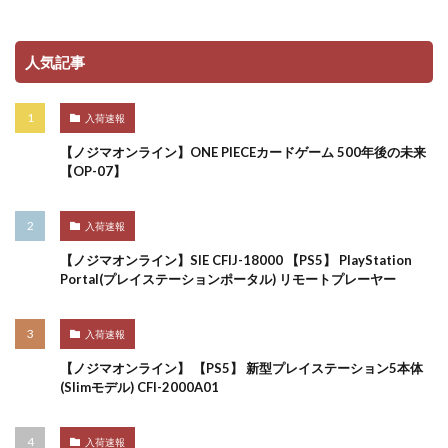
人気記事
入荷速報
【ノジマオンライン】ONE PIECEカードゲーム 500年後の未来
【OP-07】
入荷速報
【ノジマオンライン】SIE CFIJ-18000 【PS5】 PlayStation
Portal(プレイステーションポータル) リモートプレーヤー
入荷速報
【ノジマオンライン】 【PS5】 新型プレイステーション5本体
(Slimモデル) CFI-2000A01
入荷速報