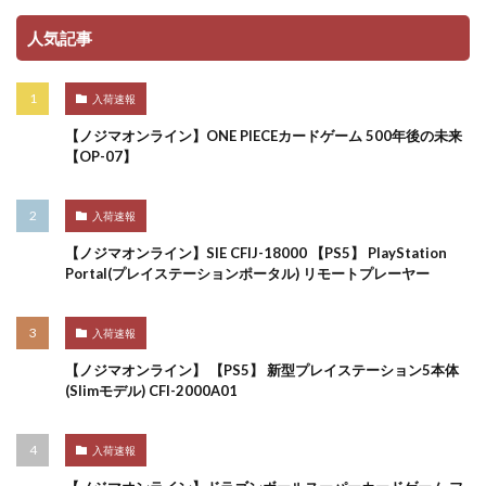
人気記事
入荷速報
【ノジマオンライン】ONE PIECEカードゲーム 500年後の未来
【OP-07】
入荷速報
【ノジマオンライン】SIE CFIJ-18000 【PS5】 PlayStation
Portal(プレイステーションポータル) リモートプレーヤー
入荷速報
【ノジマオンライン】 【PS5】 新型プレイステーション5本体
(Slimモデル) CFI-2000A01
入荷速報