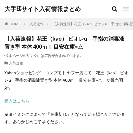
大手ECサイト入荷情報まとめ
HOME
入荷速報
【入荷速報】花王（kao） ビオレu 手指の消毒液置
【入荷速報】花王（kao） ビオレu 手指の消毒液
置き型 本体 400ｍｌ 目安在庫=△
本ページのリンクには広告が含まれています。
入荷速報
Yahooショッピング・コンプモト ヤフー店にて「花王（kao） ビオ
レu 手指の消毒液置き型 本体 400ｍｌ 目安在庫=△」が販売開
始。
購入はこちら
※タイミングによって「在庫切れ」となっている場合がございま
す。あらかじめご了承ください。