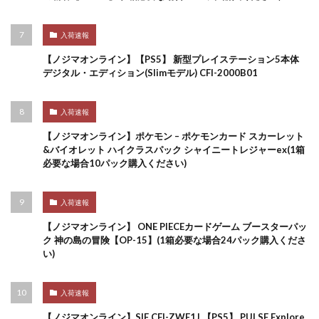
入荷速報
【ノジマオンライン】【PS5】 新型プレイステーション5本体
デジタル・エディション(Slimモデル) CFI-2000B01
入荷速報
【ノジマオンライン】ポケモン – ポケモンカード スカーレット
&バイオレット ハイクラスパック シャイニートレジャーex(1箱
必要な場合10パック購入ください)
入荷速報
【ノジマオンライン】 ONE PIECEカードゲーム ブースターパッ
ク 神の島の冒険【OP-15】(1箱必要な場合24パック購入くださ
い)
入荷速報
【ノジマオンライン】SIE CFI-ZWE1J 【PS5】 PULSE Explore