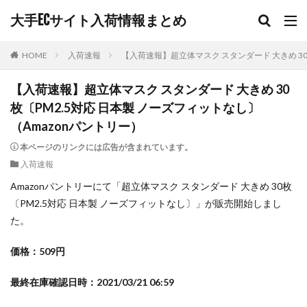
大手ECサイト入荷情報まとめ
HOME
入荷速報
【入荷速報】超立体マスク スタンダード 大きめ 30
【入荷速報】超立体マスク スタンダード 大きめ 30
枚〔PM2.5対応 日本製 ノーズフィットなし〕
（Amazonパントリー）
本ページのリンクには広告が含まれています。
入荷速報
Amazonパントリーにて「超立体マスク スタンダード 大きめ 30枚
〔PM2.5対応 日本製 ノーズフィットなし〕」が販売開始しまし
た。
価格：509円
最終在庫確認日時：2021/03/21 06:59