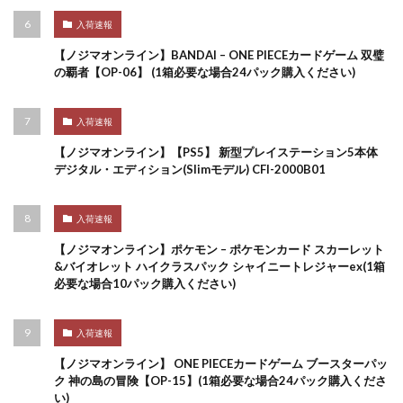
入荷速報
【ノジマオンライン】BANDAI – ONE PIECEカードゲーム 双璧
の覇者【OP-06】 (1箱必要な場合24パック購入ください)
入荷速報
【ノジマオンライン】【PS5】 新型プレイステーション5本体
デジタル・エディション(Slimモデル) CFI-2000B01
入荷速報
【ノジマオンライン】ポケモン – ポケモンカード スカーレット
&バイオレット ハイクラスパック シャイニートレジャーex(1箱
必要な場合10パック購入ください)
入荷速報
【ノジマオンライン】 ONE PIECEカードゲーム ブースターパッ
ク 神の島の冒険【OP-15】(1箱必要な場合24パック購入くださ
い)