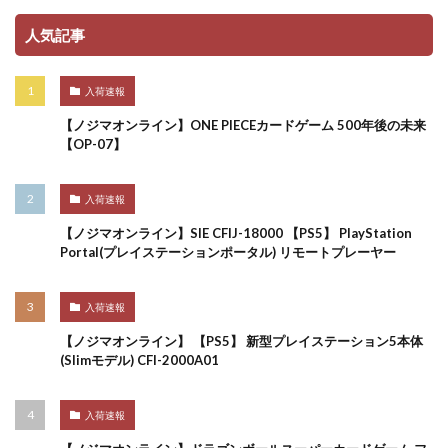
人気記事
入荷速報
【ノジマオンライン】ONE PIECEカードゲーム 500年後の未来
【OP-07】
入荷速報
【ノジマオンライン】SIE CFIJ-18000 【PS5】 PlayStation
Portal(プレイステーションポータル) リモートプレーヤー
入荷速報
【ノジマオンライン】 【PS5】 新型プレイステーション5本体
(Slimモデル) CFI-2000A01
入荷速報