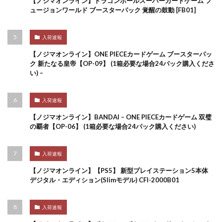
【ノジマオンライン】ドラゴンボールスーパーカードゲーム フ
ュージョンワールド ブースターパック 覚醒の鼓動 [FB01]
入荷速報
【ノジマオンライン】ONE PIECEカードゲーム ブースターパッ
ク 新たなる皇帝【OP-09】 (1箱必要な場合24パック購入くださ
い) –
入荷速報
【ノジマオンライン】BANDAI – ONE PIECEカードゲーム 双璧
の覇者【OP-06】 (1箱必要な場合24パック購入ください)
入荷速報
【ノジマオンライン】【PS5】 新型プレイステーション5本体
デジタル・エディション(Slimモデル) CFI-2000B01
入荷速報