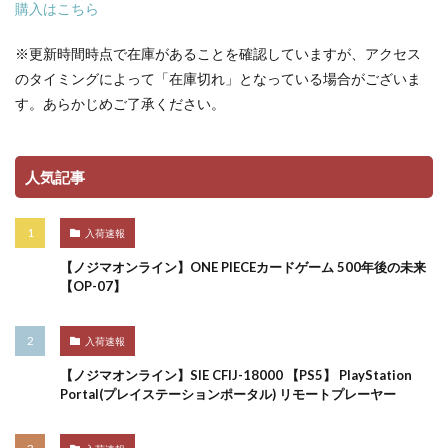
購入はこちら
※更新時間時点で在庫があることを確認していますが、アクセス
のタイミングによって「在庫切れ」となっている場合がございま
す。あらかじめご了承ください。
人気記事
入荷速報
【ノジマオンライン】ONE PIECEカードゲーム 500年後の未来
【OP-07】
入荷速報
【ノジマオンライン】SIE CFIJ-18000 【PS5】 PlayStation
Portal(プレイステーションポータル) リモートプレーヤー