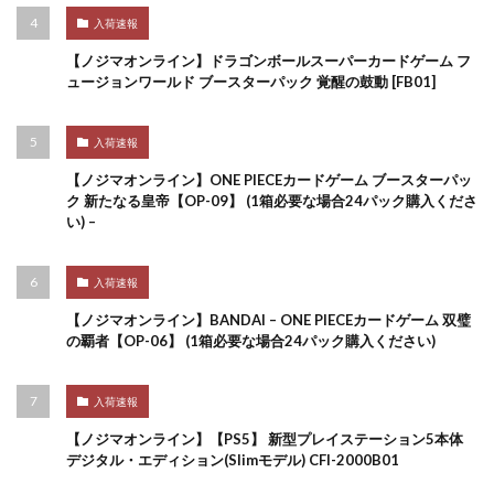
入荷速報
【ノジマオンライン】ドラゴンボールスーパーカードゲーム フ
ュージョンワールド ブースターパック 覚醒の鼓動 [FB01]
入荷速報
【ノジマオンライン】ONE PIECEカードゲーム ブースターパッ
ク 新たなる皇帝【OP-09】 (1箱必要な場合24パック購入くださ
い) –
入荷速報
【ノジマオンライン】BANDAI – ONE PIECEカードゲーム 双璧
の覇者【OP-06】 (1箱必要な場合24パック購入ください)
入荷速報
【ノジマオンライン】【PS5】 新型プレイステーション5本体
デジタル・エディション(Slimモデル) CFI-2000B01