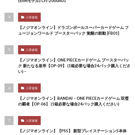
(Slimモデル) CFI-2000A01
入荷速報
【ノジマオンライン】ドラゴンボールスーパーカードゲーム フ
ュージョンワールド ブースターパック 覚醒の鼓動 [FB01]
入荷速報
【ノジマオンライン】ONE PIECEカードゲーム ブースターパッ
ク 新たなる皇帝【OP-09】 (1箱必要な場合24パック購入くださ
い) –
入荷速報
【ノジマオンライン】BANDAI – ONE PIECEカードゲーム 双璧
の覇者【OP-06】 (1箱必要な場合24パック購入ください)
入荷速報
【ノジマオンライン】【PS5】 新型プレイステーション5本体