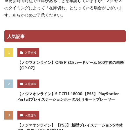
※更新時間時点で在庫があることを確認していますが、アクセス
のタイミングによって「在庫切れ」となっている場合がございま
す。あらかじめご了承ください。
人気記事
入荷速報
【ノジマオンライン】ONE PIECEカードゲーム 500年後の未来
【OP-07】
入荷速報
【ノジマオンライン】SIE CFIJ-18000 【PS5】 PlayStation
Portal(プレイステーションポータル) リモートプレーヤー
入荷速報
【ノジマオンライン】 【PS5】 新型プレイステーション5本体