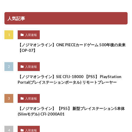
人気記事
入荷速報
【ノジマオンライン】ONE PIECEカードゲーム 500年後の未来
【OP-07】
入荷速報
【ノジマオンライン】SIE CFIJ-18000 【PS5】 PlayStation
Portal(プレイステーションポータル) リモートプレーヤー
入荷速報
【ノジマオンライン】 【PS5】 新型プレイステーション5本体
(Slimモデル) CFI-2000A01
入荷速報