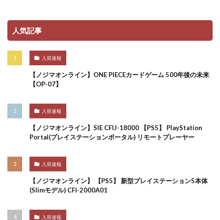
人気記事
入荷速報
【ノジマオンライン】ONE PIECEカードゲーム 500年後の未来
【OP-07】
入荷速報
【ノジマオンライン】SIE CFIJ-18000 【PS5】 PlayStation
Portal(プレイステーションポータル) リモートプレーヤー
入荷速報
【ノジマオンライン】 【PS5】 新型プレイステーション5本体
(Slimモデル) CFI-2000A01
入荷速報