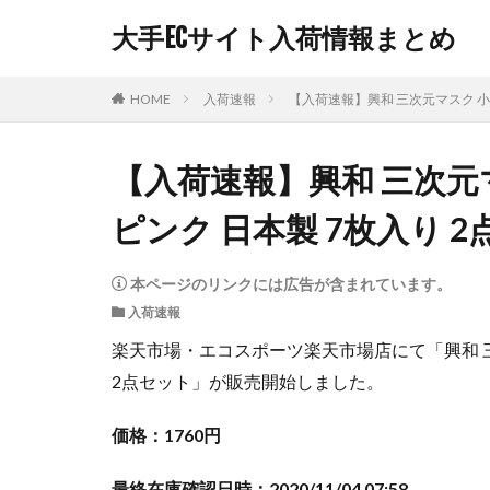
大手ECサイト入荷情報まとめ
HOME
入荷速報
【入荷速報】興和 三次元マスク 小
【入荷速報】興和 三次元マ
ピンク 日本製 7枚入り 
本ページのリンクには広告が含まれています。
入荷速報
楽天市場・エコスポーツ楽天市場店にて「興和 三次
2点セット」が販売開始しました。
価格：1760円
最終在庫確認日時：2020/11/04 07:58