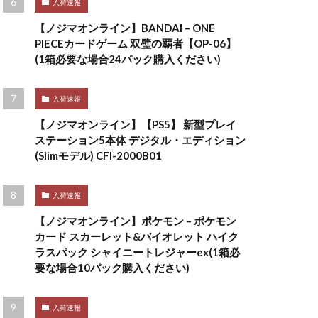
入荷速報
【ノジマオンライン】BANDAI – ONE
PIECEカードゲーム 双璧の覇者【OP-06】
(1箱必要な場合24パック購入ください)
入荷速報
【ノジマオンライン】【PS5】 新型プレイ
ステーション5本体 デジタル・エディション
(Slimモデル) CFI-2000B01
入荷速報
【ノジマオンライン】ポケモン – ポケモン
カード スカーレット&バイオレット ハイク
ラスパック シャイニートレジャーex(1箱必
要な場合10パック購入ください)
入荷速報