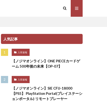
人気記事
入荷速報
【ノジマオンライン】ONE PIECEカードゲ
ーム 500年後の未来【OP-07】
入荷速報
【ノジマオンライン】SIE CFIJ-18000
【PS5】 PlayStation Portal(プレイステーシ
ョンポータル) リモートプレーヤー