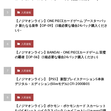
入荷速報
【ノジマオンライン】ONE PIECEカードゲーム ブースターパッ
ク 新たなる皇帝【OP-09】 (1箱必要な場合24パック購入くださ
い) –
入荷速報
【ノジマオンライン】BANDAI – ONE PIECEカードゲーム 双璧
の覇者【OP-06】 (1箱必要な場合24パック購入ください)
入荷速報
【ノジマオンライン】【PS5】 新型プレイステーション5本体
デジタル・エディション(Slimモデル) CFI-2000B01
入荷速報
【ノジマオンライン】ポケモン – ポケモンカード スカーレット
&バイオレット ハイクラスパック シャイニートレジャーex(1箱