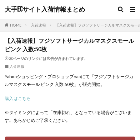
大手ECサイト入荷情報まとめ
HOME
入荷速報
【入荷速報】フジソフトサージカルマスクスモール 
【入荷速報】フジソフトサージカルマスクスモール
ピンク 入数:50枚
本ページのリンクには広告が含まれています。
入荷速報
Yahooショッピング・プロショップnaoにて「フジソフトサージカ
ルマスクスモール ピンク 入数:50枚」が販売開始。
購入はこちら
※タイミングによって「在庫切れ」となっている場合がございま
す。あらかじめご了承ください。