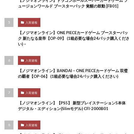
【ノジマオンライン】ドラゴンボールスーパーカードゲーム フ
ュージョンワールド ブースターパック 覚醒の鼓動 [FB01]
入荷速報
【ノジマオンライン】ONE PIECEカードゲーム ブースターパッ
ク 新たなる皇帝【OP-09】 (1箱必要な場合24パック購入くださ
い) –
入荷速報
【ノジマオンライン】BANDAI – ONE PIECEカードゲーム 双璧
の覇者【OP-06】 (1箱必要な場合24パック購入ください)
入荷速報
【ノジマオンライン】【PS5】 新型プレイステーション5本体
デジタル・エディション(Slimモデル) CFI-2000B01
入荷速報