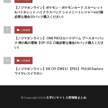
【ノジマオンライン】ポケモン – ポケモンカード スカーレット
&バイオレット ハイクラスパック シャイニートレジャーex(1箱
必要な場合10パック購入ください)
入荷速報
【ノジマオンライン】 ONE PIECEカードゲーム ブースターパッ
ク 神の島の冒険【OP-15】(1箱必要な場合24パック購入くださ
い)
入荷速報
【ノジマオンライン】SIE CFI-ZWE1J 【PS5】 PULSE Explore
ワイヤレスイヤホン
© Copyright 2026
大手ECサイト入荷情報まとめ
.