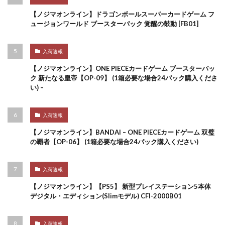
【ノジマオンライン】ドラゴンボールスーパーカードゲーム フ
ュージョンワールド ブースターパック 覚醒の鼓動 [FB01]
入荷速報
【ノジマオンライン】ONE PIECEカードゲーム ブースターパッ
ク 新たなる皇帝【OP-09】 (1箱必要な場合24パック購入くださ
い) –
入荷速報
【ノジマオンライン】BANDAI – ONE PIECEカードゲーム 双璧
の覇者【OP-06】 (1箱必要な場合24パック購入ください)
入荷速報
【ノジマオンライン】【PS5】 新型プレイステーション5本体
デジタル・エディション(Slimモデル) CFI-2000B01
入荷速報