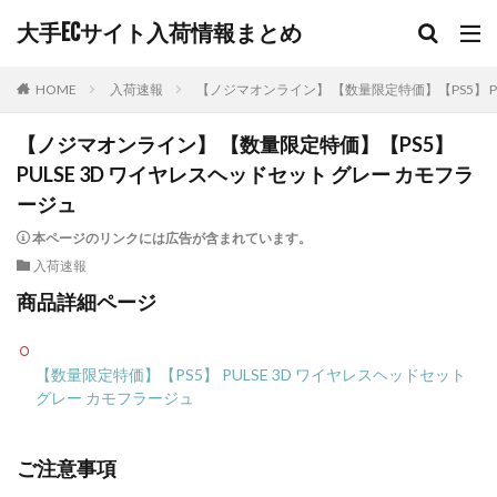
大手ECサイト入荷情報まとめ
HOME
入荷速報
【ノジマオンライン】 【数量限定特価】【PS5】 P
【ノジマオンライン】 【数量限定特価】【PS5】
PULSE 3D ワイヤレスヘッドセット グレー カモフラ
ージュ
本ページのリンクには広告が含まれています。
入荷速報
商品詳細ページ
【数量限定特価】【PS5】 PULSE 3D ワイヤレスヘッドセット
グレー カモフラージュ
ご注意事項