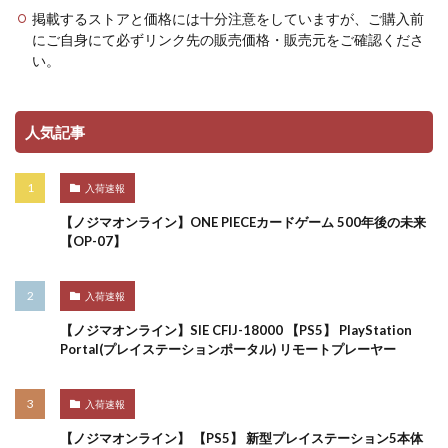
掲載するストアと価格には十分注意をしていますが、ご購入前
にご自身にて必ずリンク先の販売価格・販売元をご確認くださ
い。
人気記事
入荷速報
【ノジマオンライン】ONE PIECEカードゲーム 500年後の未来
【OP-07】
入荷速報
【ノジマオンライン】SIE CFIJ-18000 【PS5】 PlayStation
Portal(プレイステーションポータル) リモートプレーヤー
入荷速報
【ノジマオンライン】 【PS5】 新型プレイステーション5本体