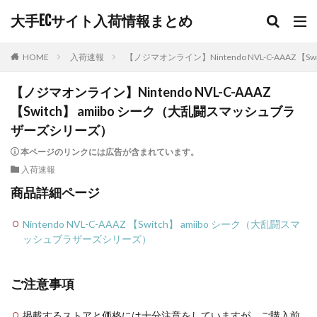
大手ECサイト入荷情報まとめ
HOME
入荷速報
【ノジマオンライン】Nintendo NVL-C-AAAZ 
【ノジマオンライン】Nintendo NVL-C-AAAZ
【Switch】 amiibo シーク（大乱闘スマッシュブラ
ザーズシリーズ）
本ページのリンクには広告が含まれています。
入荷速報
商品詳細ページ
Nintendo NVL-C-AAAZ 【Switch】 amiibo シーク（大乱闘スマ
ッシュブラザーズシリーズ）
ご注意事項
掲載するストアと価格には十分注意をしていますが、ご購入前