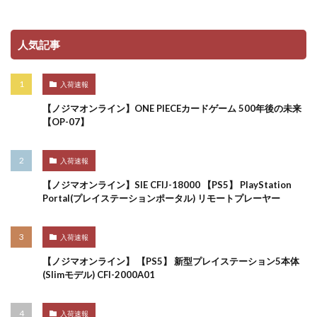
人気記事
入荷速報
【ノジマオンライン】ONE PIECEカードゲーム 500年後の未来
【OP-07】
入荷速報
【ノジマオンライン】SIE CFIJ-18000 【PS5】 PlayStation
Portal(プレイステーションポータル) リモートプレーヤー
入荷速報
【ノジマオンライン】 【PS5】 新型プレイステーション5本体
(Slimモデル) CFI-2000A01
入荷速報