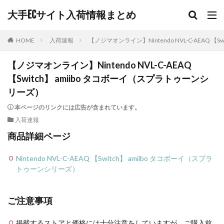
大手ECサイト入荷情報まとめ
HOME
入荷速報
【ノジマオンライン】Nintendo NVL-C-AEAQ 
【ノジマオンライン】Nintendo NVL-C-AEAQ
【Switch】 amiibo タコボーイ（スプラトゥーンシ
リーズ）
本ページのリンクには広告が含まれています。
入荷速報
商品詳細ページ
Nintendo NVL-C-AEAQ 【Switch】 amiibo タコボーイ（スプラ
トゥーンシリーズ）
ご注意事項
掲載するストアと価格には十分注意をしていますが、ご購入前