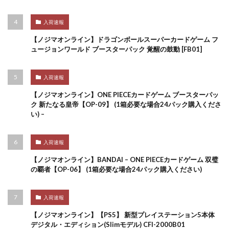
入荷速報
【ノジマオンライン】ドラゴンボールスーパーカードゲーム フ
ュージョンワールド ブースターパック 覚醒の鼓動 [FB01]
入荷速報
【ノジマオンライン】ONE PIECEカードゲーム ブースターパッ
ク 新たなる皇帝【OP-09】 (1箱必要な場合24パック購入くださ
い) –
入荷速報
【ノジマオンライン】BANDAI – ONE PIECEカードゲーム 双璧
の覇者【OP-06】 (1箱必要な場合24パック購入ください)
入荷速報
【ノジマオンライン】【PS5】 新型プレイステーション5本体
デジタル・エディション(Slimモデル) CFI-2000B01