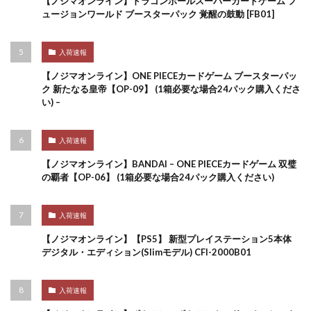
【ノジマオンライン】ドラゴンボールスーパーカードゲーム フ
ュージョンワールド ブースターパック 覚醒の鼓動 [FB01]
入荷速報
【ノジマオンライン】ONE PIECEカードゲーム ブースターパッ
ク 新たなる皇帝【OP-09】 (1箱必要な場合24パック購入くださ
い) –
入荷速報
【ノジマオンライン】BANDAI – ONE PIECEカードゲーム 双璧
の覇者【OP-06】 (1箱必要な場合24パック購入ください)
入荷速報
【ノジマオンライン】【PS5】 新型プレイステーション5本体
デジタル・エディション(Slimモデル) CFI-2000B01
入荷速報