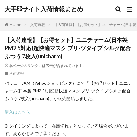
大手ECサイト入荷情報まとめ
HOME
入荷速報
【入荷速報】【お得セット】ユニチャーム(日本製 PM2.
【入荷速報】【お得セット】ユニチャーム(日本製
PM2.5対応)超快適マスク プリ-ツタイプ シルク配合
ふつう 7枚入(unicharm)
本ページのリンクには広告が含まれています。
入荷速報
バリューJAM（Yahooショッピング）にて「【お得セット】ユニチ
ャーム(日本製 PM2.5対応)超快適マスク プリ-ツタイプ シルク配合
ふつう 7枚入(unicharm)」が販売開始しました。
購入はこちら
※タイミングによって「在庫切れ」となっている場合がございま
す。あらかじめご了承ください。