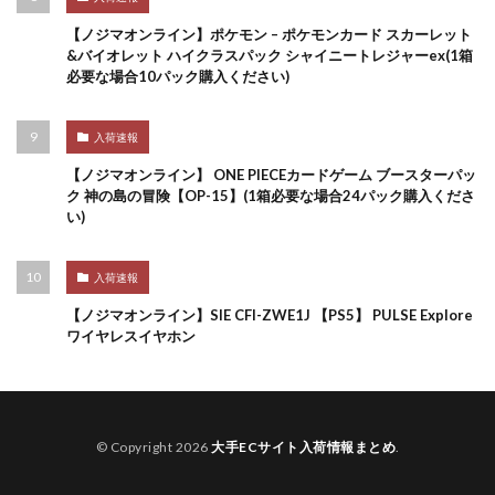
【ノジマオンライン】ポケモン – ポケモンカード スカーレット
&バイオレット ハイクラスパック シャイニートレジャーex(1箱
必要な場合10パック購入ください)
入荷速報
【ノジマオンライン】 ONE PIECEカードゲーム ブースターパッ
ク 神の島の冒険【OP-15】(1箱必要な場合24パック購入くださ
い)
入荷速報
【ノジマオンライン】SIE CFI-ZWE1J 【PS5】 PULSE Explore
ワイヤレスイヤホン
© Copyright 2026
大手ECサイト入荷情報まとめ
.