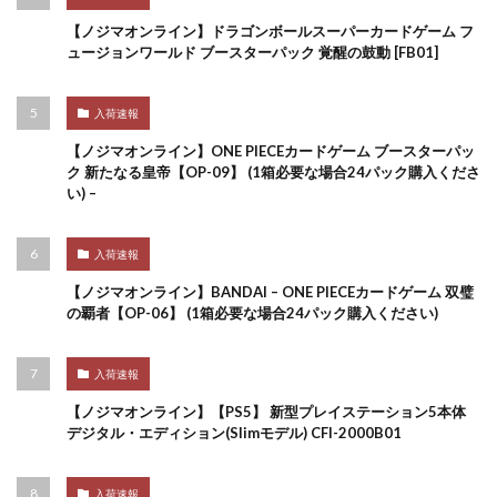
【ノジマオンライン】ドラゴンボールスーパーカードゲーム フ
ュージョンワールド ブースターパック 覚醒の鼓動 [FB01]
入荷速報
【ノジマオンライン】ONE PIECEカードゲーム ブースターパッ
ク 新たなる皇帝【OP-09】 (1箱必要な場合24パック購入くださ
い) –
入荷速報
【ノジマオンライン】BANDAI – ONE PIECEカードゲーム 双璧
の覇者【OP-06】 (1箱必要な場合24パック購入ください)
入荷速報
【ノジマオンライン】【PS5】 新型プレイステーション5本体
デジタル・エディション(Slimモデル) CFI-2000B01
入荷速報