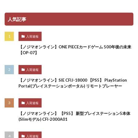
人気記事
入荷速報
【ノジマオンライン】ONE PIECEカードゲーム 500年後の未来
【OP-07】
入荷速報
【ノジマオンライン】SIE CFIJ-18000 【PS5】 PlayStation
Portal(プレイステーションポータル) リモートプレーヤー
入荷速報
【ノジマオンライン】 【PS5】 新型プレイステーション5本体
(Slimモデル) CFI-2000A01
入荷速報