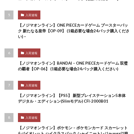
入荷速報
【ノジマオンライン】ONE PIECEカードゲーム ブースターパッ
ク 新たなる皇帝【OP-09】 (1箱必要な場合24パック購入くださ
い) –
入荷速報
【ノジマオンライン】BANDAI – ONE PIECEカードゲーム 双璧
の覇者【OP-06】 (1箱必要な場合24パック購入ください)
入荷速報
【ノジマオンライン】【PS5】 新型プレイステーション5本体
デジタル・エディション(Slimモデル) CFI-2000B01
入荷速報
【ノジマオンライン】ポケモン – ポケモンカード スカーレット
&バイオレット ハイクラスパック シャイニートレジャーex(1箱