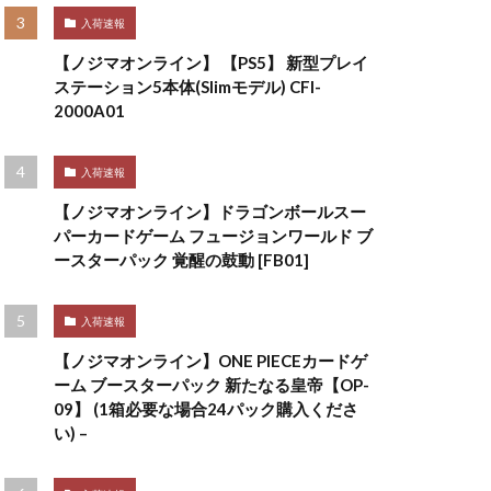
入荷速報
【ノジマオンライン】 【PS5】 新型プレイ
ステーション5本体(Slimモデル) CFI-
2000A01
入荷速報
【ノジマオンライン】ドラゴンボールスー
パーカードゲーム フュージョンワールド ブ
ースターパック 覚醒の鼓動 [FB01]
入荷速報
【ノジマオンライン】ONE PIECEカードゲ
ーム ブースターパック 新たなる皇帝【OP-
09】 (1箱必要な場合24パック購入くださ
い) –