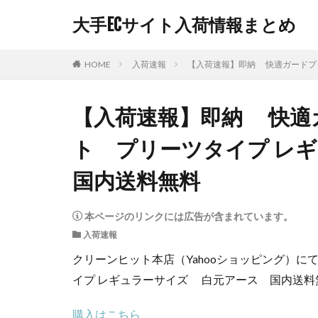
大手ECサイト入荷情報まとめ
HOME
入荷速報
【入荷速報】即納 快適ガードプロ
【入荷速報】即納 快適ガ
ト プリーツタイプ レ
国内送料無料
本ページのリンクには広告が含まれています。
入荷速報
クリーンヒット本店（Yahooショッピング）に
イプ レギュラーサイズ 白元アース 国内送料
購入はこちら